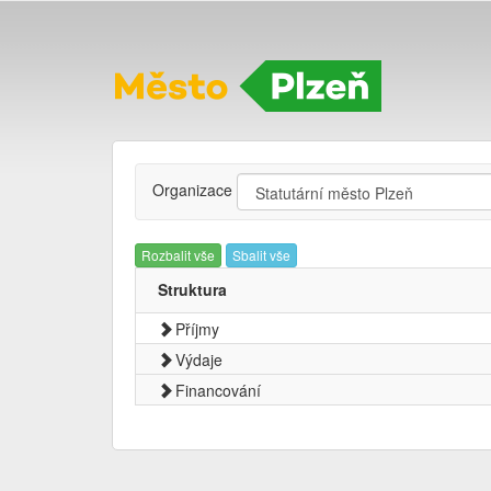
Organizace
Rozbalit vše
Sbalit vše
Struktura
Příjmy
Výdaje
Financování