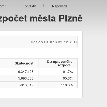
omů
Kontakty
Nápověda
zpočet města Plzně
údaje v tis. Kč k 31. 12. 2017
% z upraveného
Skutečnost
rozpočtu
6,347,123
101.7%
5,693,380
95.3%
-316,812
118.6%